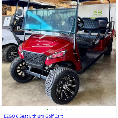
•
•
•
•
•
•
EZGO 6 Seat Lithium Golf Cart