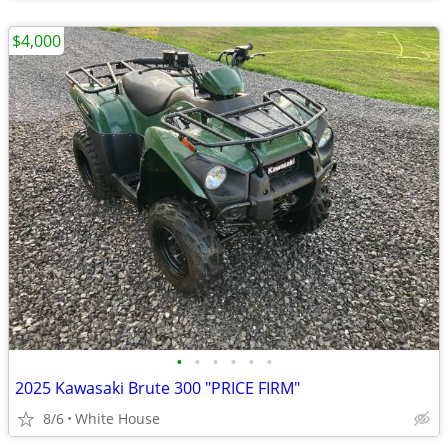
$4,000
•
•
•
•
•
•
2025 Kawasaki Brute 300 "PRICE FIRM"
8/6
White House