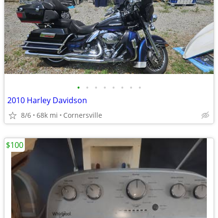
•
•
•
•
•
•
•
•
2010 Harley Davidson
8/6
68k mi
Cornersville
$100