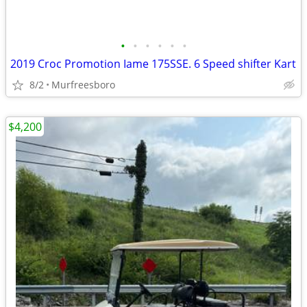
•
•
•
•
•
•
2019 Croc Promotion Iame 175SSE. 6 Speed shifter Kart
8/2
Murfreesboro
$4,200