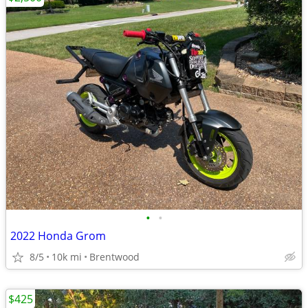
•
•
2022 Honda Grom
8/5
10k mi
Brentwood
$425