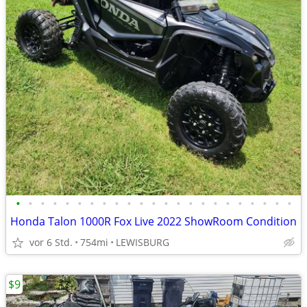
•
•
•
•
•
•
•
•
•
•
•
•
•
•
•
•
•
•
•
•
•
•
•
Honda Talon 1000R Fox Live 2022 ShowRoom Condition
vor 6 Std.
754mi
LEWISBURG
$9