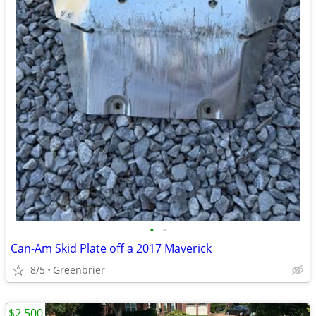
•
•
Can-Am Skid Plate off a 2017 Maverick
8/5
Greenbrier
$2,500