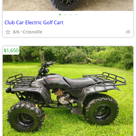
•
•
•
•
Club Car Electric Golf Cart
8/6
Crossville
$1,650