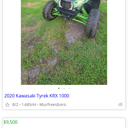
•
•
•
2020 Kawasaki Tyrek KRX 1000
8/2
1,685mi
Murfreesboro
$9,500