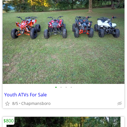
•
•
•
•
Youth ATVs For Sale
8/5
Chapmansboro
$800