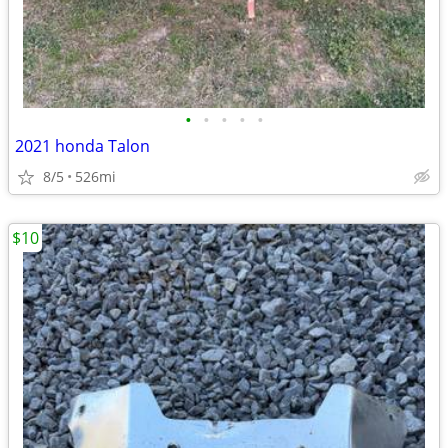
•
•
•
•
•
2021 honda Talon
8/5
526mi
$10