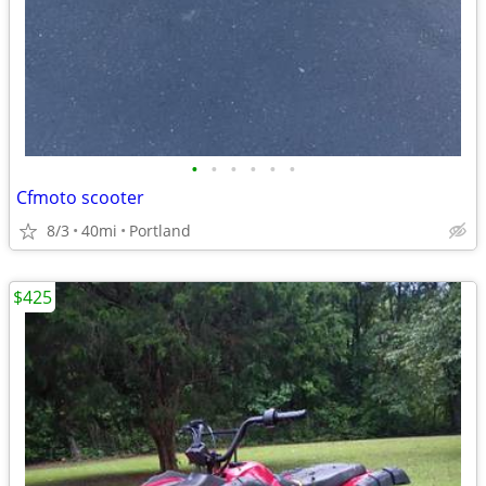
•
•
•
•
•
•
Cfmoto scooter
8/3
40mi
Portland
$425