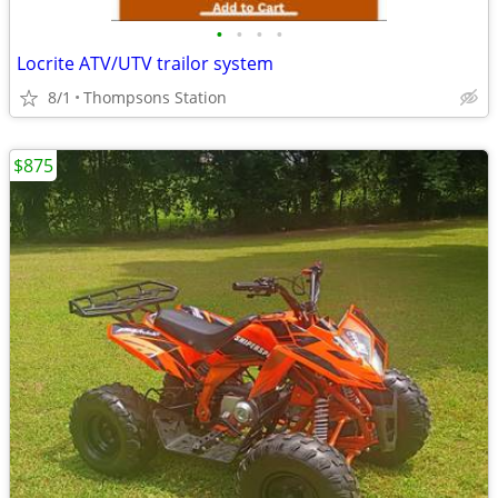
•
•
•
•
Locrite ATV/UTV trailor system
8/1
Thompsons Station
$875