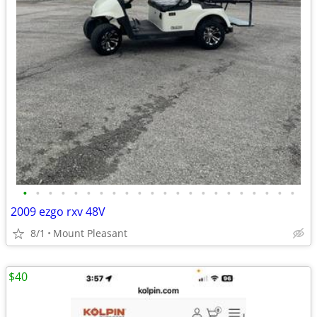
•
•
•
•
•
•
•
•
•
•
•
•
•
•
•
•
•
•
•
•
•
•
2009 ezgo rxv 48V
8/1
Mount Pleasant
$40