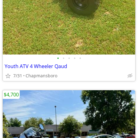
•
•
•
•
•
Youth ATV 4 Wheeler Qaud
7/31
Chapmansboro
$4,700