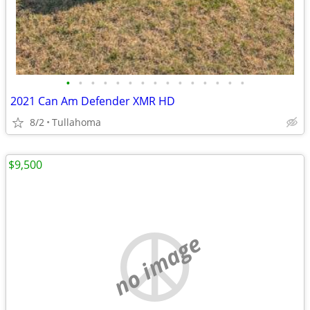
•
•
•
•
•
•
•
•
•
•
•
•
•
•
•
2021 Can Am Defender XMR HD
8/2
Tullahoma
$9,500
no image