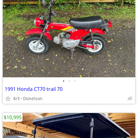
•
•
•
1991 Honda CT70 trail 70
8/3
Donelson
$10,995