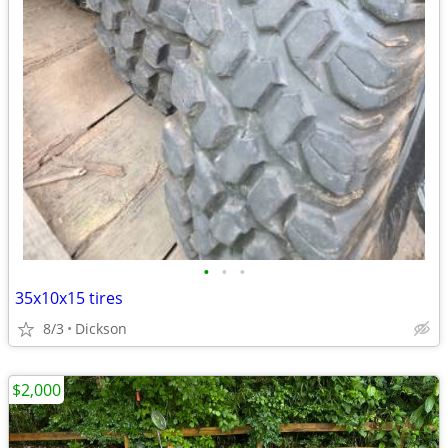
•
•
•
35x10x15 tires
8/3
Dickson
$2,000