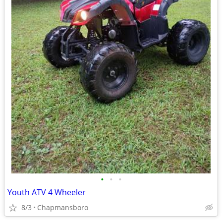
•
•
•
Youth ATV 4 Wheeler
8/3
Chapmansboro