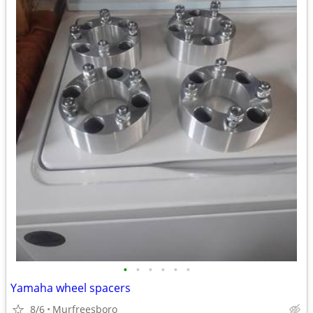
•
•
•
•
•
•
Yamaha wheel spacers
8/6
Murfreesboro