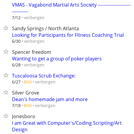
VMAS - Vagabond Martial Arts Society ----------------------
-----------
verbergen
7/12
Sandy Springs / North Atlanta
Looking for Participants for Fitness Coaching Trial
verbergen
6/30
Spencer freedom
Wanting to get a group of poker players
verbergen
6/28
Tuscaloosa Scrub Exchange:
verbergen
6/27
Bild
Silver Grove
Dean's homemade jam and more
verbergen
7/18
Bild
Jonesboro
I am Great with Computer's/Coding Scripting/Art
Design