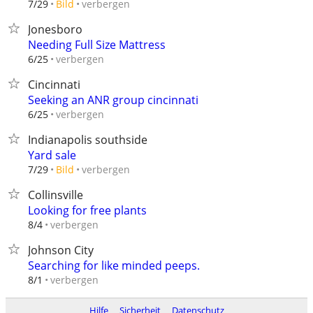
verbergen
7/29
Bild
Jonesboro
Needing Full Size Mattress
verbergen
6/25
Cincinnati
Seeking an ANR group cincinnati
verbergen
6/25
Indianapolis southside
Yard sale
verbergen
7/29
Bild
Collinsville
Looking for free plants
verbergen
8/4
Johnson City
Searching for like minded peeps.
verbergen
8/1
Hilfe
Sicherheit
Datenschutz