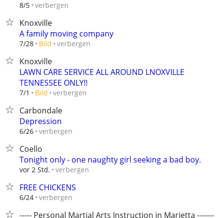
verbergen
8/5
Knoxville
A family moving company
verbergen
7/28
Bild
Knoxville
LAWN CARE SERVICE ALL AROUND LNOXVILLE
TENNESSEE ONLY!!
verbergen
7/1
Bild
Carbondale
Depression
verbergen
6/26
Coello
Tonight only - one naughty girl seeking a bad boy.
verbergen
vor 2 Std.
FREE CHICKENS
verbergen
6/24
----- Personal Martial Arts Instruction in Marietta --------