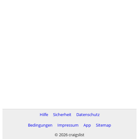
Hilfe
Sicherheit
Datenschutz
Bedingungen
Impressum
App
Sitemap
© 2026 craigslist