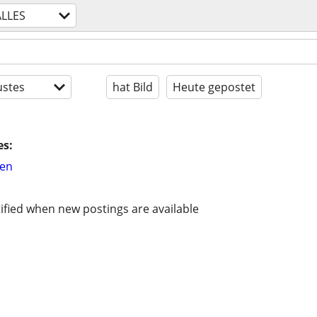
ALLES
stes
hat Bild
Heute gepostet
es:
hen
ified when new postings are available