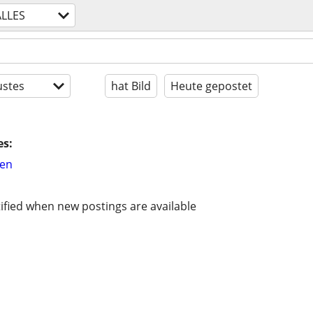
ALLES
stes
hat Bild
Heute gepostet
es:
hen
ified when new postings are available