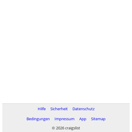
Hilfe
Sicherheit
Datenschutz
Bedingungen
Impressum
App
Sitemap
© 2026 craigslist