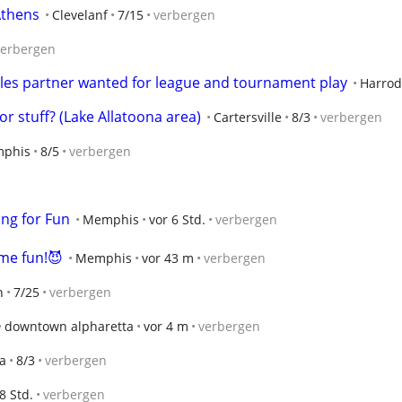
Athens
Clevelanf
7/15
verbergen
verbergen
bles partner wanted for league and tournament play
Harrod
r stuff? (Lake Allatoona area)
Cartersville
8/3
verbergen
phis
8/5
verbergen
ing for Fun
Memphis
vor 6 Std.
verbergen
ome fun!😈
Memphis
vor 43 m
verbergen
n
7/25
verbergen
downtown alpharetta
vor 4 m
verbergen
ta
8/3
verbergen
8 Std.
verbergen