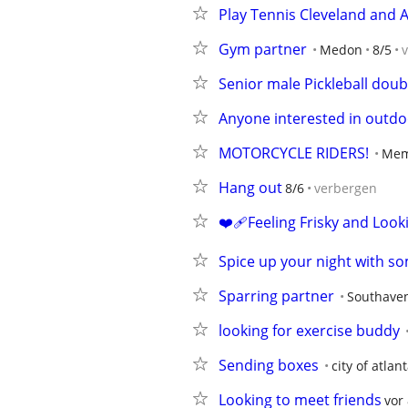
Play Tennis Cleveland and 
Gym partner
Medon
8/5
Senior male Pickleball dou
Anyone interested in outdoo
MOTORCYCLE RIDERS!
Mem
Hang out
8/6
verbergen
❤️‍🩹Feeling Frisky and Look
Spice up your night with s
Sparring partner
Southave
looking for exercise buddy
Sending boxes
city of atlan
Looking to meet friends
vor 