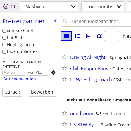
CL
Nashville
Community
Freizeitpartner
Nur Suchtitel
Neu
hat Bild
Heute gepostet
hide duplicates
Driving All Night
Springfield
MEILEN VOM STANDORT
ENTFERNT
Chili Pepper Fans
Old Hicko

Karte verwenden...
LF Wrestling Coach
6/24
ve
zurück
bewerben
mehr aus der näheren Umgebung
need wood
8/5
verbergen
US 31W Byp
Bowling Green